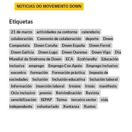
NOTICIAS DO MOVEMENTO DOWN
Etiquetas
21 de marzo
actividades na contorna
calendario
colaboración
Convenio de colaboración
deporte
Down
Compostela
Down Coruña
Down España
Down Ferrol
Down Galicia
Down Lugo
Down Ourense
Down Vigo
Día
Mundial da Síndrome de Down
ECA
Ecofriendly
Educación
inclusiva
emprego
Emprego Con Apoio
Emprego inclusivo
encontro
formación
Formación práctica
Imposto de
sociedades
Inclusión
Inclusión educativa
Inclusión laboral
Información
inserción laboral
Irmáns
Irmás
manifesto
Ocio inclusivo
premio
Reivindicación
Revista
sensibilización
SEPAP
Teima
terceiro sector
vida
independente
voluntariado
Xuntanza
Xuntos