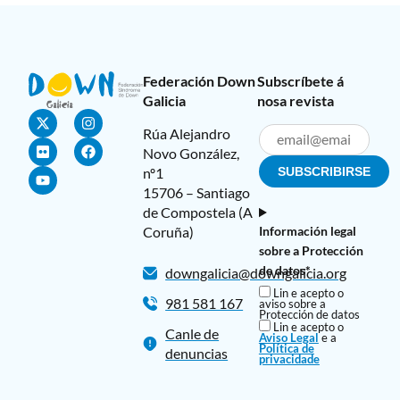
Federación Down
Subscríbete á
Galicia
nosa revista
Rúa Alejandro
Novo González,
nº1
15706 – Santiago
de Compostela (A
Coruña)
Información legal
sobre a Protección
de datos*
downgalicia@downgalicia.org
Lin e acepto o
981 581 167
aviso sobre a
Protección de datos
Lin e acepto o
Canle de
Aviso Legal
e a
Política de
denuncias
privacidade