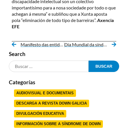
discapacidade intelectual son un colectivo
importantísimo para a nosa sociedade por todo o que
achegan á mesma” e subliñou que a Xunta aposta
pola “eliminación de todo tipo de barreiras”.
Axencia
EFE
Manifesto das entidades do CERMI no Día Internacional da Muller
Día Mundial da síndrome de Down e XX aniversario de Down Lugo
Search
Categorías
AUDIOVISUAL E DOCUMENTAIS
DESCARGA A REVISTA DOWN GALICIA
DIVULGACIÓN EDUCATIVA
INFORMACIÓN SOBRE A SÍNDROME DE DOWN