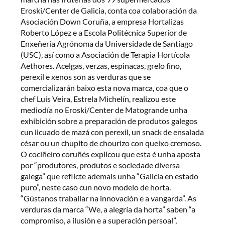
Eroski/Center de Galicia, conta coa colaboración da
Asociación Down Coruña, a empresa Hortalizas
Roberto López e a Escola Politécnica Superior de
Enxeñería Agrónoma da Universidade de Santiago
(USC), así como a Asociación de Terapia Hortícola
Aethores. Acelgas, verzas, espinacas, grelo fino,
perexil e xenos son as verduras que se
comercializarán baixo esta nova marca, coa que o
chef Luís Veira, Estrela Michelín, realizou este
mediodía no Eroski/Center de Matogrande unha
exhibición sobre a preparación de produtos galegos
cun licuado de mazá con perexil, un snack de ensalada
césar ou un chupito de chourizo con queixo cremoso.
O cociñeiro coruñés explicou que esta é unha aposta
por “produtores, produtos e sociedade diversa
galega” que reflicte ademais unha “Galicia en estado
puro”, neste caso cun novo modelo de horta.
“Gústanos traballar na innovación e a vangarda”. As
verduras da marca “We, a alegría da horta” saben “a
compromiso, a ilusión e a superación persoal”,