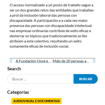
O acceso normalizado a un posto de traballo segue a
ser un dos grandes retos das entidades que traballan
a prol da inclusión laboral das persoas con
discapacidade. A participación e a cada vez maior
presenza das persoas con discapacidade intelectual
nas empresas ordinarias contribúe de xeito eficaz a
desterrar os tópicos que tradicionalmente se lles
atribúen a este colectivo, resultando un xeito
sumamente eficaz de inclusión social.
A Fundación Once e o Fondo Social Europeo colaboran co programa “Emprego con apoio” de Down Galicia
Máis de 20 persoas acadan un contrato laboral a través do proxecto de emprego de Down Galicia financiado pola Fundación Iberdrola
Search
Categorías
AUDIOVISUAL E DOCUMENTAIS