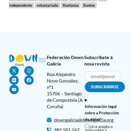
independente
voluntariado
Xuntanza
Xuntos
Federación Down
Subscríbete á
Galicia
nosa revista
Rúa Alejandro
Novo González,
nº1
15706 – Santiago
de Compostela (A
Coruña)
Información legal
sobre a Protección
de datos*
downgalicia@downgalicia.org
Lin e acepto o
981 581 167
aviso sobre a