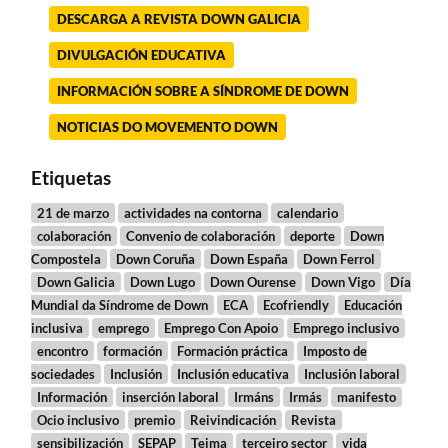
DESCARGA A REVISTA DOWN GALICIA
DIVULGACIÓN EDUCATIVA
INFORMACIÓN SOBRE A SÍNDROME DE DOWN
NOTICIAS DO MOVEMENTO DOWN
Etiquetas
21 de marzo
actividades na contorna
calendario
colaboración
Convenio de colaboración
deporte
Down
Compostela
Down Coruña
Down España
Down Ferrol
Down Galicia
Down Lugo
Down Ourense
Down Vigo
Día
Mundial da Síndrome de Down
ECA
Ecofriendly
Educación
inclusiva
emprego
Emprego Con Apoio
Emprego inclusivo
encontro
formación
Formación práctica
Imposto de
sociedades
Inclusión
Inclusión educativa
Inclusión laboral
Información
inserción laboral
Irmáns
Irmás
manifesto
Ocio inclusivo
premio
Reivindicación
Revista
sensibilización
SEPAP
Teima
terceiro sector
vida