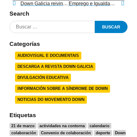
Down Galicia reivindica novamente o dereito a unha educación inclusiva no Día Internacional da Educación
Emprego e Igualdade financia a contratación de 11 profesionais para desenvolver o programa de inserción laboral de Down Galicia
Search
Categorías
AUDIOVISUAL E DOCUMENTAIS
DESCARGA A REVISTA DOWN GALICIA
DIVULGACIÓN EDUCATIVA
INFORMACIÓN SOBRE A SÍNDROME DE DOWN
NOTICIAS DO MOVEMENTO DOWN
Etiquetas
21 de marzo
actividades na contorna
calendario
colaboración
Convenio de colaboración
deporte
Down