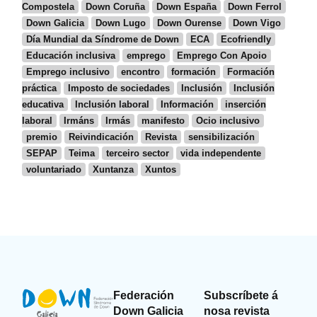
Compostela
Down Coruña
Down España
Down Ferrol
Down Galicia
Down Lugo
Down Ourense
Down Vigo
Día Mundial da Síndrome de Down
ECA
Ecofriendly
Educación inclusiva
emprego
Emprego Con Apoio
Emprego inclusivo
encontro
formación
Formación
práctica
Imposto de sociedades
Inclusión
Inclusión
educativa
Inclusión laboral
Información
inserción
laboral
Irmáns
Irmás
manifesto
Ocio inclusivo
premio
Reivindicación
Revista
sensibilización
SEPAP
Teima
terceiro sector
vida independente
voluntariado
Xuntanza
Xuntos
Federación
Subscríbete á
Down Galicia
nosa revista