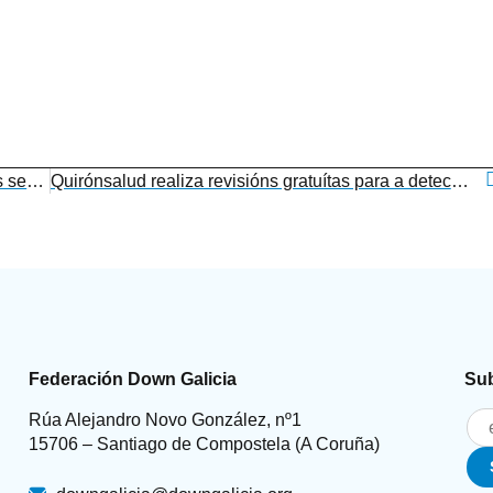
As persoas coa síndrome de Down reclaman os seus dereitos e piden respecto para as súas decisións no Día Mundial da Síndrome de Down
Quirónsalud realiza revisións gratuítas para a detección de problemas oculares en Down Coruña
Federación Down Galicia
Sub
Rúa Alejandro Novo González, nº1
15706 – Santiago de Compostela (A Coruña)