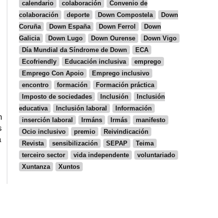
calendario
colaboración
Convenio de
colaboración
deporte
Down Compostela
Down
Coruña
Down España
Down Ferrol
Down
Galicia
Down Lugo
Down Ourense
Down Vigo
Día Mundial da Síndrome de Down
ECA
Ecofriendly
Educación inclusiva
emprego
Emprego Con Apoio
Emprego inclusivo
encontro
formación
Formación práctica
Imposto de sociedades
Inclusión
Inclusión
educativa
Inclusión laboral
Información
n
inserción laboral
Irmáns
Irmás
manifesto
s
Ocio inclusivo
premio
Reivindicación
a
Revista
sensibilización
SEPAP
Teima
terceiro sector
vida independente
voluntariado
Xuntanza
Xuntos