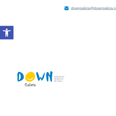
downgalicia@downgalicia.o
Abrir barra de ferramentas