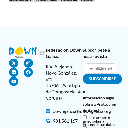
Federación Down
Subscríbete á
Galicia
nosa revista
Rúa Alejandro
Novo González,
nº1
15706 – Santiago
de Compostela (A
Coruña)
Información legal
sobre a Protección
de datos*
downgalicia@downgalicia.org
Lin e acepto o
981 581 167
aviso sobre a
Protección de datos