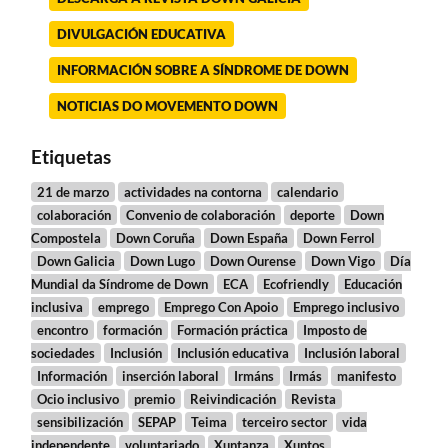
DIVULGACIÓN EDUCATIVA
INFORMACIÓN SOBRE A SÍNDROME DE DOWN
NOTICIAS DO MOVEMENTO DOWN
Etiquetas
21 de marzo
actividades na contorna
calendario
colaboración
Convenio de colaboración
deporte
Down
Compostela
Down Coruña
Down España
Down Ferrol
Down Galicia
Down Lugo
Down Ourense
Down Vigo
Día
Mundial da Síndrome de Down
ECA
Ecofriendly
Educación
inclusiva
emprego
Emprego Con Apoio
Emprego inclusivo
encontro
formación
Formación práctica
Imposto de
sociedades
Inclusión
Inclusión educativa
Inclusión laboral
Información
inserción laboral
Irmáns
Irmás
manifesto
Ocio inclusivo
premio
Reivindicación
Revista
sensibilización
SEPAP
Teima
terceiro sector
vida
independente
voluntariado
Xuntanza
Xuntos