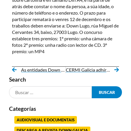
atrás debe constar o nome da persoa, a súa idade, o
número de teléfono e o enderezo. O prazo para
participar rematará o venres 12 de decembro e os
traballos deben enviarse a: Down Lugo, rúa Miguel de
Cervantes 34, baixo, 27003 Lugo. O concurso
establece tres premios: 1º premio: unha cámara de
fotos 2º premio: unha radio con lector de CD. 3º
premio: un MP4
As entidades Down melloran os equipamentos tecnolóxicos
CERMI Galicia adhírese ao manifesto contra o copago confiscatorio
Search
Categorías
AUDIOVISUAL E DOCUMENTAIS
DESCARGA A REVISTA DOWN GALICIA