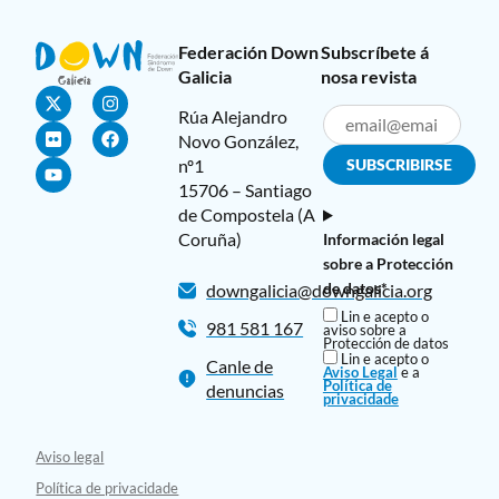
Federación Down
Subscríbete á
Galicia
nosa revista
Rúa Alejandro
Novo González,
nº1
15706 – Santiago
de Compostela (A
Coruña)
Información legal
sobre a Protección
de datos*
downgalicia@downgalicia.org
Lin e acepto o
981 581 167
aviso sobre a
Protección de datos
Lin e acepto o
Canle de
Aviso Legal
e a
Política de
denuncias
privacidade
Aviso legal
Política de privacidade