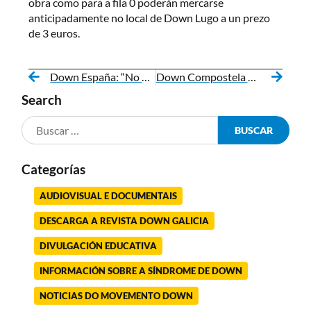
obra como para a fila 0 poderán mercarse
anticipadamente no local de Down Lugo a un prezo
de 3 euros.
Down España: “No Estado español estase negando un dereito fundamental a un neno coa síndrome de Down”
Down Compostela estrea “As probas de Hércules”
Search
Categorías
AUDIOVISUAL E DOCUMENTAIS
DESCARGA A REVISTA DOWN GALICIA
DIVULGACIÓN EDUCATIVA
INFORMACIÓN SOBRE A SÍNDROME DE DOWN
NOTICIAS DO MOVEMENTO DOWN