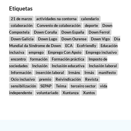
Etiquetas
21 de marzo
actividades na contorna
calendario
colaboración
Convenio de colaboración
deporte
Down
Compostela
Down Coruña
Down España
Down Ferrol
Down Galicia
Down Lugo
Down Ourense
Down Vigo
Día
Mundial da Síndrome de Down
ECA
Ecofriendly
Educación
inclusiva
emprego
Emprego Con Apoio
Emprego inclusivo
encontro
formación
Formación práctica
Imposto de
sociedades
Inclusión
Inclusión educativa
Inclusión laboral
Información
inserción laboral
Irmáns
Irmás
manifesto
Ocio inclusivo
premio
Reivindicación
Revista
sensibilización
SEPAP
Teima
terceiro sector
vida
independente
voluntariado
Xuntanza
Xuntos