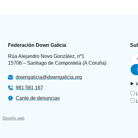
Federación Down Galicia
Sub
Rúa Alejandro Novo González, nº1
15706 – Santiago de Compostela (A Coruña)
downgalicia@downgalicia.org
981 581 167
L
Canle de denuncias
L
Deseño web