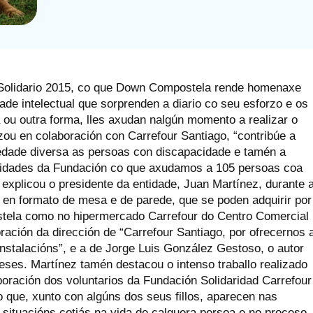
o Solidario 2015, co que Down Compostela rende homenaxe
e intelectual que sorprenden a diario co seu esforzo e os
 ou outra forma, lles axudan nalgún momento a realizar o
izou en colaboración con Carrefour Santiago, “contribúe a
iedade diversa as persoas con discapacidade e tamén a
vidades da Fundación co que axudamos a 105 persoas coa
explicou o presidente da entidade, Juan Martínez, durante 
 en formato de mesa e de parede, que se poden adquirir por
stela como no hipermercado Carrefour do Centro Comercial
ación da dirección de “Carrefour Santiago, por ofrecernos 
instalacións”, e a de Jorge Luis González Gestoso, o autor
eses. Martínez tamén destacou o intenso traballo realizado
boración dos voluntarios da Fundación Solidaridad Carrefour
 que, xunto con algúns dos seus fillos, aparecen nas
 situacións cotiás na vida de calquera persoa e no proceso