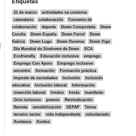
Etiquetas
21 de marzo
actividades na contorna
calendario
colaboración
Convenio de
colaboración
deporte
Down Compostela
Down
Coruña
Down España
Down Ferrol
Down
Galicia
Down Lugo
Down Ourense
Down Vigo
Día Mundial da Síndrome de Down
ECA
Ecofriendly
Educación inclusiva
emprego
Emprego Con Apoio
Emprego inclusivo
encontro
formación
Formación práctica
Imposto de sociedades
Inclusión
Inclusión
educativa
Inclusión laboral
Información
inserción laboral
Irmáns
Irmás
manifesto
Ocio inclusivo
premio
Reivindicación
Revista
sensibilización
SEPAP
Teima
terceiro sector
vida independente
voluntariado
Xuntanza
Xuntos