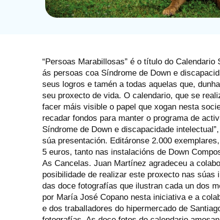
“Persoas Marabillosas” é o título do Calendari
ás persoas coa Síndrome de Down e discapacidad
seus logros e tamén a todas aquelas que, dunha
seu proxecto de vida. O calendario, que se real
facer máis visible o papel que xogan nesta soc
recadar fondos para manter o programa de acti
Síndrome de Down e discapacidade intelectual”, 
súa presentación. Editáronse 2.000 exemplares,
5 euros, tanto nas instalacións de Down Compo
As Cancelas. Juan Martínez agradeceu a colabor
posibilidade de realizar este proxecto nas súas 
das doce fotografías que ilustran cada un dos m
por María José Copano nesta iniciativa e a cola
e dos traballadores do hipermercado de Santiago
fotografías. As doce fotos do calendario amosan