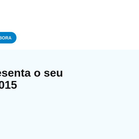
BORA
senta o seu
2015