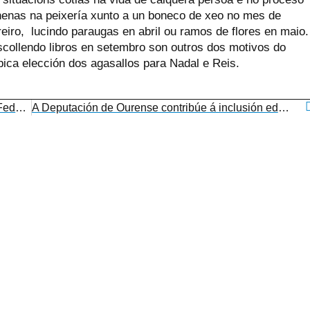
nenas na peixería xunto a un boneco de xeo no mes de
eiro, lucindo paraugas en abril ou ramos de flores en maio.
scollendo libros en setembro son outros dos motivos do
ica elección dos agasallos para Nadal e Reis.
Traballo e Benestar financia o mantemento da Federación e os seus programas de autonomía persoal
A Deputación de Ourense contribúe á inclusión educativa do alumnado coa síndrome de Down