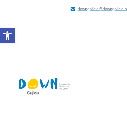
downgalicia@downgalicia.o
Abrir barra de ferramentas