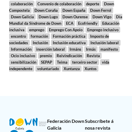
colaboración
Convenio de colaboración
deporte
Down
Compostela
Down Coruña
Down España
Down Ferrol
Down Galicia
Down Lugo
Down Ourense
Down Vigo
Día
Mundial da Síndrome de Down
ECA
Ecofriendly
Educación
inclusiva
emprego
Emprego Con Apoio
Emprego inclusivo
encontro
formación
Formación práctica
Imposto de
sociedades
Inclusión
Inclusión educativa
Inclusión laboral
Información
inserción laboral
Irmáns
Irmás
manifesto
Ocio inclusivo
premio
Reivindicación
Revista
sensibilización
SEPAP
Teima
terceiro sector
vida
independente
voluntariado
Xuntanza
Xuntos
Federación Down
Subscríbete á
Galicia
nosa revista