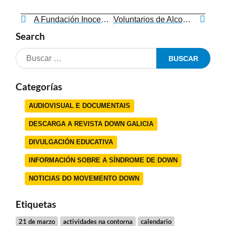
A Fundación Inocente, Inocente apoia a inclusión escolar do alumnado coa síndrome de Down en Galicia
Voluntarios de Alcoa e membros de Down Lugo comparten actividades de ocio
Search
Categorías
AUDIOVISUAL E DOCUMENTAIS
DESCARGA A REVISTA DOWN GALICIA
DIVULGACIÓN EDUCATIVA
INFORMACIÓN SOBRE A SÍNDROME DE DOWN
NOTICIAS DO MOVEMENTO DOWN
Etiquetas
21 de marzo
actividades na contorna
calendario