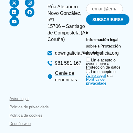
Rúa Alejandro
Novo González,
nº1
15706 – Santiago
de Compostela (A
Información legal
Coruña)
sobre a Protección
de datos*
downgalicia@downgalicia.org
Lin e acepto o
981 581 167
aviso sobre a
Protección de datos
Lin e acepto o
Canle de
Aviso Legal
e a
Política de
denuncias
privacidade
Aviso legal
Política de privacidade
Política de cookies
Deseño web