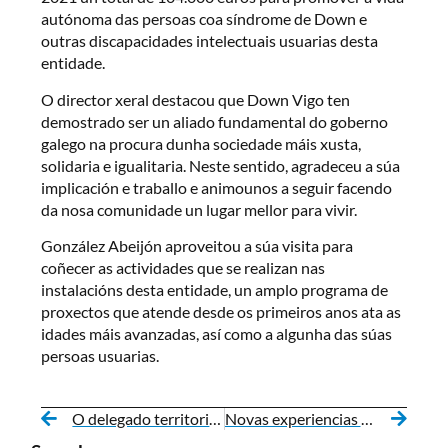
autónoma das persoas coa síndrome de Down e
outras discapacidades intelectuais usuarias desta
entidade.
O director xeral destacou que Down Vigo ten
demostrado ser un aliado fundamental do goberno
galego na procura dunha sociedade máis xusta,
solidaria e igualitaria. Neste sentido, agradeceu a súa
implicación e traballo e animounos a seguir facendo
da nosa comunidade un lugar mellor para vivir.
González Abeijón aproveitou a súa visita para
coñecer as actividades que se realizan nas
instalacións desta entidade, un amplo programa de
proxectos que atende desde os primeiros anos ata as
idades máis avanzadas, así como a algunha das súas
persoas usuarias.
O delegado territorial da Xunta en Pontevedra visita Xuntos para coñecer de primeira man o seu traballo
Novas experiencias laborais para dúas persoas usuarias de Down Lugo e Down Vigo