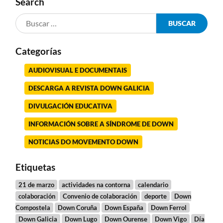
Search
Categorías
AUDIOVISUAL E DOCUMENTAIS
DESCARGA A REVISTA DOWN GALICIA
DIVULGACIÓN EDUCATIVA
INFORMACIÓN SOBRE A SÍNDROME DE DOWN
NOTICIAS DO MOVEMENTO DOWN
Etiquetas
21 de marzo
actividades na contorna
calendario
colaboración
Convenio de colaboración
deporte
Down
Compostela
Down Coruña
Down España
Down Ferrol
Down Galicia
Down Lugo
Down Ourense
Down Vigo
Día