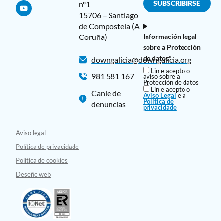
nº1
15706 – Santiago
de Compostela (A
Coruña)
Información legal
sobre a Protección
de datos*
downgalicia@downgalicia.org
Lin e acepto o
981 581 167
aviso sobre a
Protección de datos
Lin e acepto o
Canle de
Aviso Legal
e a
Política de
denuncias
privacidade
Aviso legal
Política de privacidade
Política de cookies
Deseño web