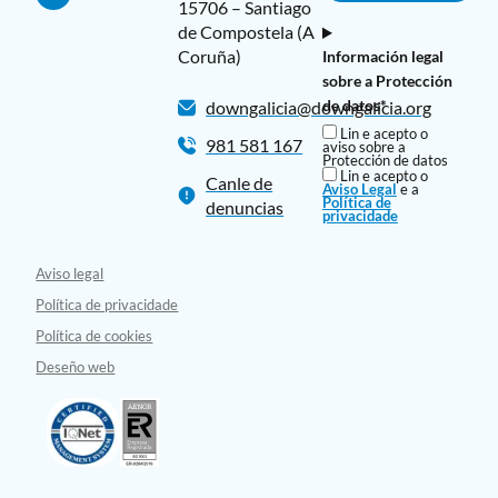
15706 – Santiago
de Compostela (A
Coruña)
Información legal
sobre a Protección
de datos*
downgalicia@downgalicia.org
Lin e acepto o
981 581 167
aviso sobre a
Protección de datos
Lin e acepto o
Canle de
Aviso Legal
e a
Política de
denuncias
privacidade
Aviso legal
Política de privacidade
Política de cookies
Deseño web