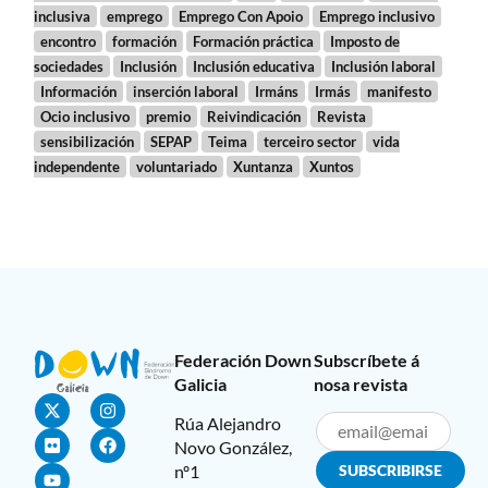
inclusiva
emprego
Emprego Con Apoio
Emprego inclusivo
encontro
formación
Formación práctica
Imposto de
sociedades
Inclusión
Inclusión educativa
Inclusión laboral
Información
inserción laboral
Irmáns
Irmás
manifesto
Ocio inclusivo
premio
Reivindicación
Revista
sensibilización
SEPAP
Teima
terceiro sector
vida
independente
voluntariado
Xuntanza
Xuntos
Federación Down
Subscríbete á
Galicia
nosa revista
Rúa Alejandro
Novo González,
nº1