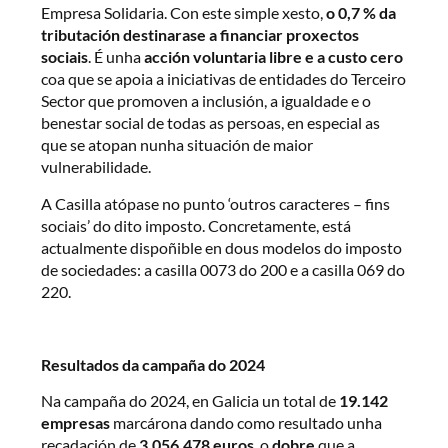
Empresa Solidaria. Con este simple xesto,
o 0,7 % da
tributación destinarase a financiar proxectos
sociais
. É unha
acción voluntaria libre e a custo cero
coa que se apoia a iniciativas de entidades do Terceiro
Sector que promoven a inclusión, a igualdade e o
benestar social de todas as persoas, en especial as
que se atopan nunha situación de maior
vulnerabilidade.
A Casilla atópase no punto ‘outros caracteres – fins
sociais’ do dito imposto. Concretamente, está
actualmente dispoñible en dous modelos do imposto
de sociedades: a casilla 0073 do 200 e a casilla 069 do
220.
Resultados da campaña do 2024
Na campaña do 2024, en Galicia un total de
19.142
empresas
marcárona dando como resultado unha
recadación de
3.056.478 euros
, o
dobre
que a