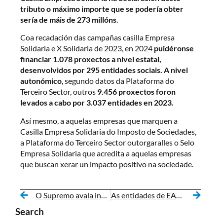
tributo o máximo importe que se podería obter
sería de máis de 273 millóns
.
Coa recadación das campañas casilla Empresa
Solidaria e X Solidaria de 2023, en 2024
puidéronse
financiar 1.078 proxectos a nivel estatal,
desenvolvidos por 295 entidades sociais. A nivel
autonómico
, segundo datos da Plataforma do
Terceiro Sector, outros
9.456 proxectos foron
levados a cabo por 3.037 entidades en 2023.
Así mesmo, a aquelas empresas que marquen a
Casilla Empresa Solidaria do Imposto de Sociedades,
a Plataforma do Terceiro Sector outorgaralles o Selo
Empresa Solidaria que acredita a aquelas empresas
que buscan xerar un impacto positivo na sociedade.
O Supremo avala indemnizar con 25.000 euros á familia de Rubén Calleja por vulnerar o seu dereito á educación inclusiva
As entidades de EAPN lanzan unha campaña para achegar o Terceiro Sector á cidadanía e poñer en valor o seu papel esencial na sociedade
Search