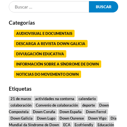
Categorías
AUDIOVISUAL E DOCUMENTAIS
DESCARGA A REVISTA DOWN GALICIA
DIVULGACIÓN EDUCATIVA
INFORMACIÓN SOBRE A SÍNDROME DE DOWN
NOTICIAS DO MOVEMENTO DOWN
Etiquetas
21 de marzo
actividades na contorna
calendario
colaboración
Convenio de colaboración
deporte
Down
Compostela
Down Coruña
Down España
Down Ferrol
Down Galicia
Down Lugo
Down Ourense
Down Vigo
Día
Mundial da Síndrome de Down
ECA
Ecofriendly
Educación