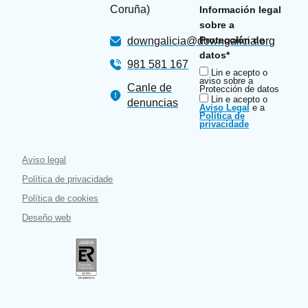
Coruña)
Información legal
sobre a
Protección de
downgalicia@downgalicia.org
datos*
981 581 167
Lin e acepto o
aviso sobre a
Canle de
Protección de datos
Lin e acepto o
denuncias
Aviso Legal
e a
Política de
privacidade
Aviso legal
Política de privacidade
Política de cookies
Deseño web