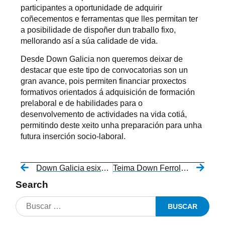
participantes a oportunidade de adquirir
coñecementos e ferramentas que lles permitan ter
a posibilidade de dispoñer dun traballo fixo,
mellorando así a súa calidade de vida.
Desde Down Galicia non queremos deixar de
destacar que este tipo de convocatorias son un
gran avance, pois permiten financiar proxectos
formativos orientados á adquisición de formación
prelaboral e de habilidades para o
desenvolvemento de actividades na vida cotiá,
permitindo deste xeito unha preparación para unha
futura inserción socio-laboral.
Down Galicia esixe que a normativa educativa garanta a igualdade de oportunidades para as persoas con discapacidade intelectual
Teima Down Ferrol e o Concello de Ferrol asinan un novo convenio de colaboración
Search