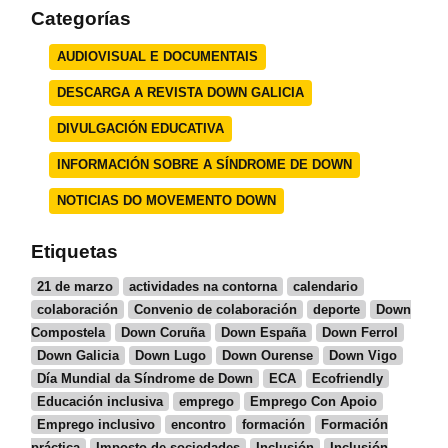
Categorías
AUDIOVISUAL E DOCUMENTAIS
DESCARGA A REVISTA DOWN GALICIA
DIVULGACIÓN EDUCATIVA
INFORMACIÓN SOBRE A SÍNDROME DE DOWN
NOTICIAS DO MOVEMENTO DOWN
Etiquetas
21 de marzo
actividades na contorna
calendario
colaboración
Convenio de colaboración
deporte
Down
Compostela
Down Coruña
Down España
Down Ferrol
Down Galicia
Down Lugo
Down Ourense
Down Vigo
Día Mundial da Síndrome de Down
ECA
Ecofriendly
Educación inclusiva
emprego
Emprego Con Apoio
Emprego inclusivo
encontro
formación
Formación
práctica
Imposto de sociedades
Inclusión
Inclusión