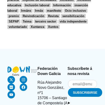
educativa
Inclusión laboral
Información
inserción
laboral
Irmáns
Irmás
manifesto
Ocio inclusivo
premio
Reivindicación
Revista
sensibilización
SEPAP
Teima
terceiro sector
vida independente
voluntariado
Xuntanza
Xuntos
Federación
Subscríbete á
Down Galicia
nosa revista
Rúa Alejandro
Novo González,
nº1
15706 – Santiago
de Compostela (A