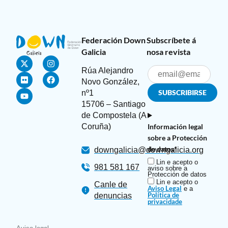
Federación Down
Subscríbete á
Galicia
nosa revista
Rúa Alejandro
Novo González,
nº1
15706 – Santiago
de Compostela (A
Información legal
Coruña)
sobre a Protección
de datos*
downgalicia@downgalicia.org
Lin e acepto o
981 581 167
aviso sobre a
Protección de datos
Lin e acepto o
Canle de
Aviso Legal
e a
Política de
denuncias
privacidade