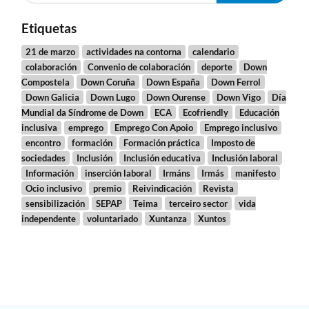
Etiquetas
21 de marzo
actividades na contorna
calendario
colaboración
Convenio de colaboración
deporte
Down
Compostela
Down Coruña
Down España
Down Ferrol
Down Galicia
Down Lugo
Down Ourense
Down Vigo
Día
Mundial da Síndrome de Down
ECA
Ecofriendly
Educación
inclusiva
emprego
Emprego Con Apoio
Emprego inclusivo
encontro
formación
Formación práctica
Imposto de
sociedades
Inclusión
Inclusión educativa
Inclusión laboral
Información
inserción laboral
Irmáns
Irmás
manifesto
Ocio inclusivo
premio
Reivindicación
Revista
sensibilización
SEPAP
Teima
terceiro sector
vida
independente
voluntariado
Xuntanza
Xuntos