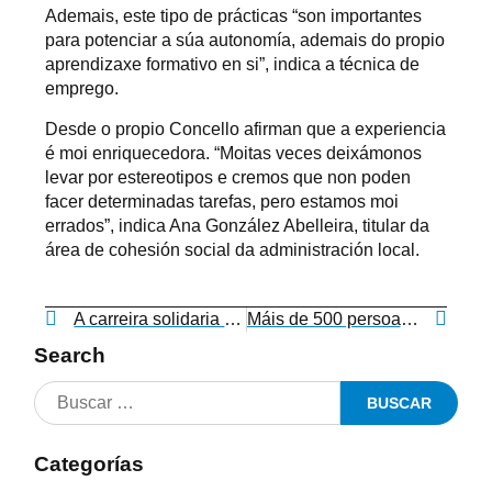
Ademais, este tipo de prácticas “son importantes
para potenciar a súa autonomía, ademais do propio
aprendizaxe formativo en si”, indica a técnica de
emprego.
Desde o propio Concello afirman que a experiencia
é moi enriquecedora. “Moitas veces deixámonos
levar por estereotipos e cremos que non poden
facer determinadas tarefas, pero estamos moi
errados”, indica Ana González Abelleira, titular da
área de cohesión social da administración local.
A carreira solidaria “Ruta 091” recadará fondos para Down Vigo
Máis de 500 persoas recibiron formación no programa integrado para o fomento da empregabilidade de persoas vulnerables no que participou a Federación
Search
Categorías