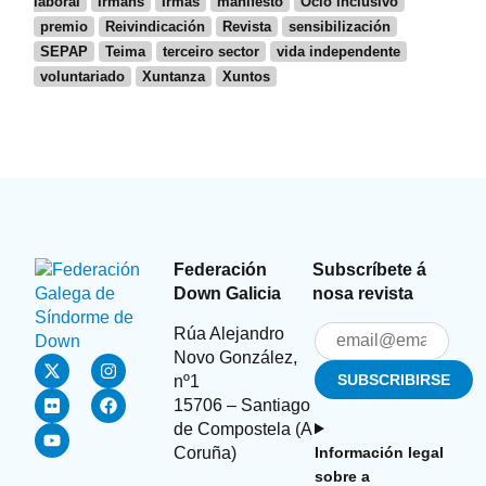
laboral
Irmáns
Irmás
manifesto
Ocio inclusivo
premio
Reivindicación
Revista
sensibilización
SEPAP
Teima
terceiro sector
vida independente
voluntariado
Xuntanza
Xuntos
Federación
Subscríbete á
Down Galicia
nosa revista
Rúa Alejandro
Novo González,
nº1
15706 – Santiago
de Compostela (A
Coruña)
Información legal
sobre a