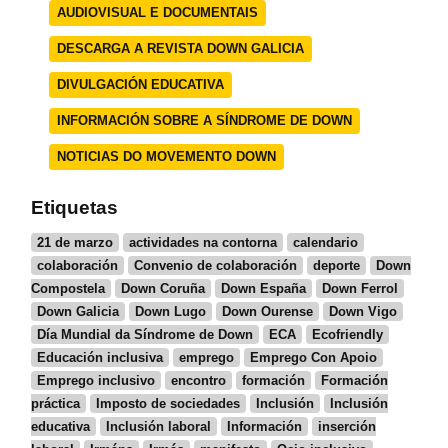
AUDIOVISUAL E DOCUMENTAIS
DESCARGA A REVISTA DOWN GALICIA
DIVULGACIÓN EDUCATIVA
INFORMACIÓN SOBRE A SÍNDROME DE DOWN
NOTICIAS DO MOVEMENTO DOWN
Etiquetas
21 de marzo
actividades na contorna
calendario
colaboración
Convenio de colaboración
deporte
Down
Compostela
Down Coruña
Down España
Down Ferrol
Down Galicia
Down Lugo
Down Ourense
Down Vigo
Día Mundial da Síndrome de Down
ECA
Ecofriendly
Educación inclusiva
emprego
Emprego Con Apoio
Emprego inclusivo
encontro
formación
Formación
práctica
Imposto de sociedades
Inclusión
Inclusión
educativa
Inclusión laboral
Información
inserción