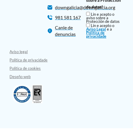
sobre a Protección
de datos*
downgalicia@downgalicia.org
Lin e acepto o
981 581 167
aviso sobre a
Protección de datos
Lin e acepto o
Canle de
Aviso Legal
e a
Política de
denuncias
privacidade
Aviso legal
Política de privacidade
Política de cookies
Deseño web