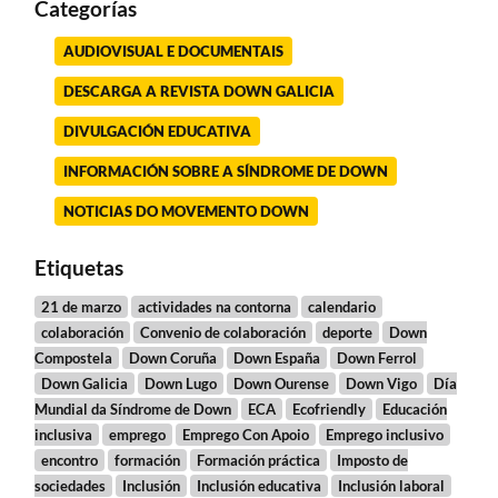
Categorías
AUDIOVISUAL E DOCUMENTAIS
DESCARGA A REVISTA DOWN GALICIA
DIVULGACIÓN EDUCATIVA
INFORMACIÓN SOBRE A SÍNDROME DE DOWN
NOTICIAS DO MOVEMENTO DOWN
Etiquetas
21 de marzo
actividades na contorna
calendario
colaboración
Convenio de colaboración
deporte
Down
Compostela
Down Coruña
Down España
Down Ferrol
Down Galicia
Down Lugo
Down Ourense
Down Vigo
Día
Mundial da Síndrome de Down
ECA
Ecofriendly
Educación
inclusiva
emprego
Emprego Con Apoio
Emprego inclusivo
encontro
formación
Formación práctica
Imposto de
sociedades
Inclusión
Inclusión educativa
Inclusión laboral