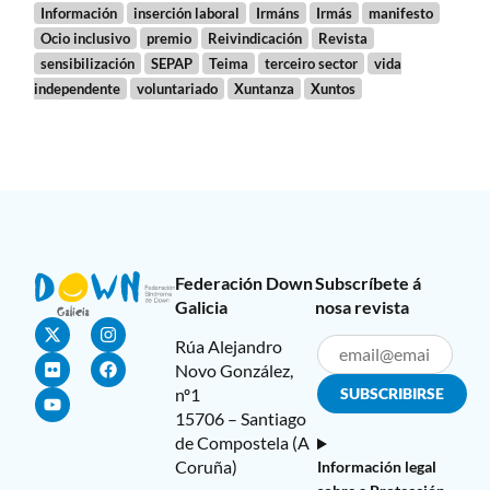
Información
inserción laboral
Irmáns
Irmás
manifesto
Ocio inclusivo
premio
Reivindicación
Revista
sensibilización
SEPAP
Teima
terceiro sector
vida
independente
voluntariado
Xuntanza
Xuntos
Federación Down
Subscríbete á
Galicia
nosa revista
Rúa Alejandro
Novo González,
nº1
15706 – Santiago
de Compostela (A
Coruña)
Información legal