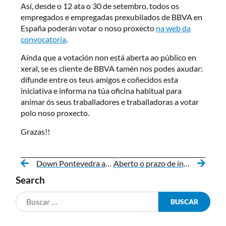
Así, desde o 12 ata o 30 de setembro, todos os
empregados e empregadas prexubilados de BBVA en
España poderán votar o noso proxecto
na web da
convocatoria
.
Aínda que a votación non está aberta ao público en
xeral, se es cliente de BBVA tamén nos podes axudar:
difunde entre os teus amigos e coñecidos esta
iniciativa e informa na túa oficina habitual para
animar ós seus traballadores e traballadoras a votar
polo noso proxecto.
Grazas!!
Down Pontevedra asina un novo convenio de colaboración
Aberto o prazo de inscrición para a xornada sobre vida independente da Escola de Familias de Fundación Mapfre
Search