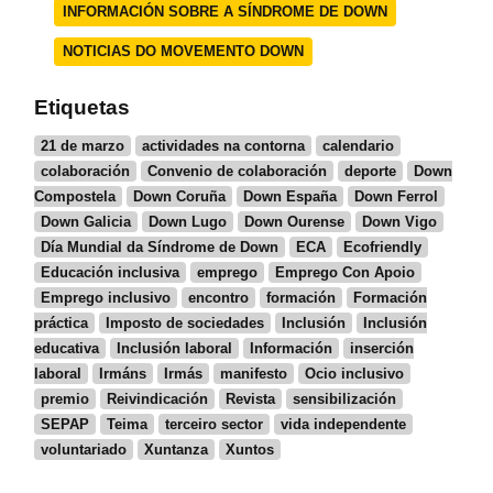
INFORMACIÓN SOBRE A SÍNDROME DE DOWN
NOTICIAS DO MOVEMENTO DOWN
Etiquetas
21 de marzo
actividades na contorna
calendario
colaboración
Convenio de colaboración
deporte
Down
Compostela
Down Coruña
Down España
Down Ferrol
Down Galicia
Down Lugo
Down Ourense
Down Vigo
Día Mundial da Síndrome de Down
ECA
Ecofriendly
Educación inclusiva
emprego
Emprego Con Apoio
Emprego inclusivo
encontro
formación
Formación
práctica
Imposto de sociedades
Inclusión
Inclusión
educativa
Inclusión laboral
Información
inserción
laboral
Irmáns
Irmás
manifesto
Ocio inclusivo
premio
Reivindicación
Revista
sensibilización
SEPAP
Teima
terceiro sector
vida independente
voluntariado
Xuntanza
Xuntos