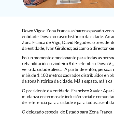
Down Vigo e Zona Franca asinaron o pasado venre
entidade Down no casco histórico da cidade. Ao act
Zona Franca de Vigo, David Regades; o presidente
da entidade, Iván Giráldez; así como o director 
Foi un momento emocionante para todas as persoas
rehabilitación, o vindeiro 8 de setembro Down Vig
vello da cidade olívica. A partir de entón, persoa
máis de 1.100 metros cadrados distribuídos en pl
da zona histórica da cidade. Máis espazo, máis cal
O presidente da entidade, Francisco Xavier Apari
mudanza en termos de inclusión social e comunitar
de referencia para a cidade e para todas as entida
O delegado especial do Estado para Zona Franca,