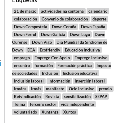
21 de marzo
actividades na contorna
calendario
colaboración
Convenio de colaboración
deporte
Down Compostela
Down Coruña
Down España
Down Ferrol
Down Galicia
Down Lugo
Down
Ourense
Down Vigo
Día Mundial da Síndrome de
Down
ECA
Ecofriendly
Educación inclusiva
emprego
Emprego Con Apoio
Emprego inclusivo
encontro
formación
Formación práctica
Imposto
de sociedades
Inclusión
Inclusión educativa
Inclusión laboral
Información
inserción laboral
Irmáns
Irmás
manifesto
Ocio inclusivo
premio
Reivindicación
Revista
sensibilización
SEPAP
Teima
terceiro sector
vida independente
voluntariado
Xuntanza
Xuntos