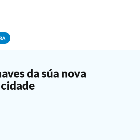
RA
haves da súa nova
 cidade