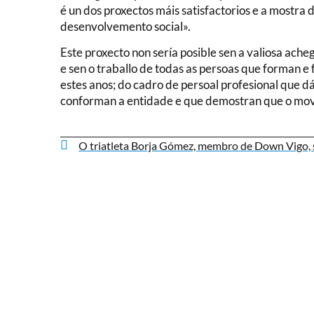
é un dos proxectos máis satisfactorios e a mostr
desenvolvemento social».
Este proxecto non sería posible sen a valiosa ach
e sen o traballo de todas as persoas que forman 
estes anos; do cadro de persoal profesional que dá
conforman a entidade e que demostran que o mov