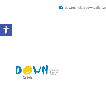
downgalicia@downgalicia.o
Abrir barra de ferramentas