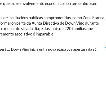
a de que o desenvolvemento económico non ten sentido sen
ega de institucións públicas comprometidas, como Zona Franca,
e formaron parte da Xunta Directiva de Down Vigo durante
 o mellor de si cada día; e das máis de 220 familias que
emento asociativo é imparable.
O triatleta Borja Gómez, membro de Down Vigo, será o pregoeiro das Festas do Corpus Christi de Ponteareas
Down Vigo inicia unha nova etapa coa apertura da súa nova sede no Casco Vello da cidade