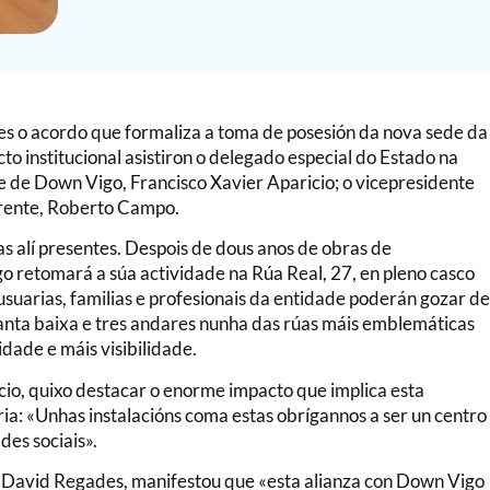
s o acordo que formaliza a toma de posesión da nova sede da
o institucional asistiron o delegado especial do Estado na
 de Down Vigo, Francisco Xavier Aparicio; o vicepresidente
xerente, Roberto Campo.
 alí presentes. Despois de dous anos de obras de
o retomará a súa actividade na Rúa Real, 27, en pleno casco
s usuarias, familias e profesionais da entidade poderán gozar d
anta baixa e tres andares nunha das rúas máis emblemáticas
idade e máis visibilidade.
cio, quixo destacar o enorme impacto que implica esta
ia: «Unhas instalacións coma estas obrígannos a ser un centro
des sociais».
 David Regades, manifestou que «esta alianza con Down Vigo