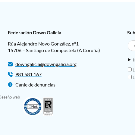
Federación Down Galicia
Sub
Rúa Alejandro Novo González, nº1
15706 – Santiago de Compostela (A Coruña)
downgalicia@downgalicia.org
L
981 581 167
L
Canle de denuncias
Deseño web