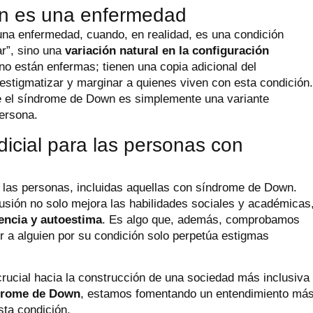
wn es una enfermedad
a enfermedad, cuando, en realidad, es una condición
ar”, sino una
variación natural en la configuración
 están enfermas; tienen una copia adicional del
stigmatizar y marginar a quienes viven con esta condición
ue el síndrome de Down es simplemente una variante
persona.
udicial para las personas con
s las personas, incluidas aquellas con síndrome de Down.
sión no solo mejora las habilidades sociales y académicas
encia y autoestima
. Es algo que, además, comprobamos
r a alguien por su condición solo perpetúa estigmas
crucial hacia la construcción de una sociedad más inclusiva
ndrome de Down
, estamos fomentando un entendimiento má
sta condición.