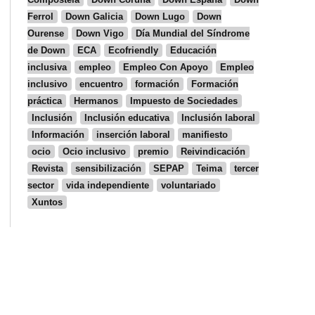
Ferrol
Down Galicia
Down Lugo
Down
Ourense
Down Vigo
Día Mundial del Síndrome
de Down
ECA
Ecofriendly
Educación
inclusiva
empleo
Empleo Con Apoyo
Empleo
inclusivo
encuentro
formación
Formación
práctica
Hermanos
Impuesto de Sociedades
Inclusión
Inclusión educativa
Inclusión laboral
Información
inserción laboral
manifiesto
ocio
Ocio inclusivo
premio
Reivindicación
Revista
sensibilización
SEPAP
Teima
tercer
sector
vida independiente
voluntariado
Xuntos