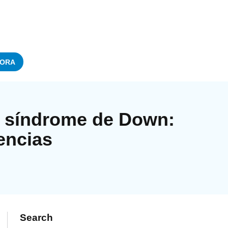
ORA
el síndrome de Down:
encias
Search