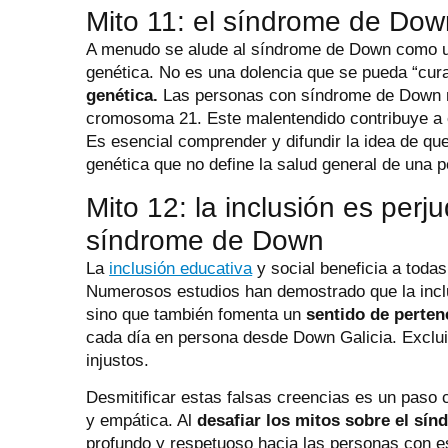
Mito 11: el síndrome de Do
A menudo se alude al síndrome de Down como un
genética. No es una dolencia que se pueda “cur
genética.
Las personas con síndrome de Down no
cromosoma 21. Este malentendido contribuye a e
Es esencial comprender y difundir la idea de q
genética que no define la salud general de una 
Mito 12: la inclusión es perj
síndrome de Down
La
inclusión educativa
y social beneficia a toda
Numerosos estudios han demostrado que la inclu
sino que también fomenta un
sentido de perten
cada día en persona desde Down Galicia. Exclui
injustos.
Desmitificar estas falsas creencias es un paso 
y empática. Al
desafiar los mitos sobre el sí
profundo y respetuoso hacia las personas con e