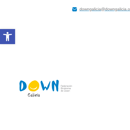
downgalicia@downgalicia.o
Abrir barra de herramientas