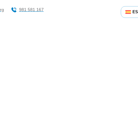
rg
981 581 167
E