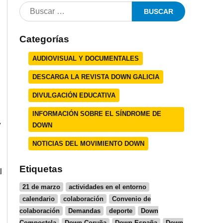
Categorías
AUDIOVISUAL Y DOCUMENTALES
DESCARGA LA REVISTA DOWN GALICIA
DIVULGACIÓN EDUCATIVA
INFORMACIÓN SOBRE EL SÍNDROME DE
y
DOWN
NOTICIAS DEL MOVIMIENTO DOWN
Etiquetas
l
,
21 de marzo
actividades en el entorno
calendario
colaboración
Convenio de
colaboración
Demandas
deporte
Down
Compostela
Down Coruña
Down España
Down