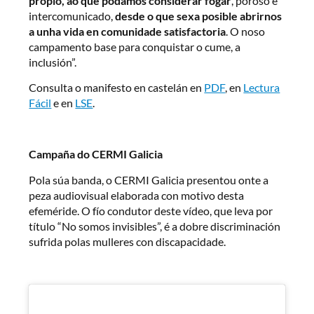
propio, ao que podamos considerar fogar
, poroso e
intercomunicado,
desde o que sexa posible abrirnos
a unha vida en comunidade satisfactoria
. O noso
campamento base para conquistar o cume, a
inclusión”.
Consulta o manifesto en castelán en
PDF
, en
Lectura
Fácil
e en
LSE
.
Campaña do CERMI Galicia
Pola súa banda, o CERMI Galicia presentou onte a
peza audiovisual elaborada con motivo desta
efeméride. O fío condutor deste vídeo, que leva por
título “No somos invisibles”, é a dobre discriminación
sufrida polas mulleres con discapacidade.