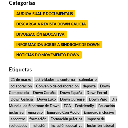
Categorías
AUDIOVISUAL E DOCUMENTAIS
DESCARGA A REVISTA DOWN GALICIA
DIVULGACIÓN EDUCATIVA
INFORMACIÓN SOBRE A SÍNDROME DE DOWN
NOTICIAS DO MOVEMENTO DOWN
Etiquetas
21 de marzo
actividades na contorna
calendario
colaboración
Convenio de colaboración
deporte
Down
Compostela
Down Coruña
Down España
Down Ferrol
Down Galicia
Down Lugo
Down Ourense
Down Vigo
Día
Mundial da Síndrome de Down
ECA
Ecofriendly
Educación
inclusiva
emprego
Emprego Con Apoio
Emprego inclusivo
encontro
formación
Formación práctica
Imposto de
sociedades
Inclusión
Inclusión educativa
Inclusión laboral