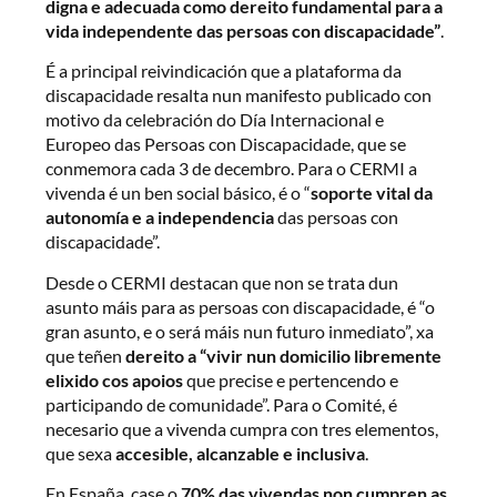
digna e adecuada como dereito fundamental para a
vida independente das persoas con discapacidade”
.
É a principal reivindicación que a plataforma da
discapacidade resalta nun manifesto publicado con
motivo da celebración do Día Internacional e
Europeo das Persoas con Discapacidade, que se
conmemora cada 3 de decembro. Para o CERMI a
vivenda é un ben social básico, é o “
soporte vital da
autonomía e a independencia
das persoas con
discapacidade”.
Desde o CERMI destacan que non se trata dun
asunto máis para as persoas con discapacidade, é “o
gran asunto, e o será máis nun futuro inmediato”, xa
que teñen
dereito a “vivir nun domicilio libremente
elixido cos apoios
que precise e pertencendo e
participando de comunidade”. Para o Comité, é
necesario que a vivenda cumpra con tres elementos,
que sexa
accesible, alcanzable e inclusiva
.
En España, case o
70% das vivendas non cumpren as