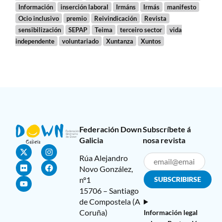
Información
inserción laboral
Irmáns
Irmás
manifesto
Ocio inclusivo
premio
Reivindicación
Revista
sensibilización
SEPAP
Teima
terceiro sector
vida
independente
voluntariado
Xuntanza
Xuntos
Federación Down
Subscríbete á
Galicia
nosa revista
Rúa Alejandro
Novo González,
nº1
15706 – Santiago
de Compostela (A
Coruña)
Información legal