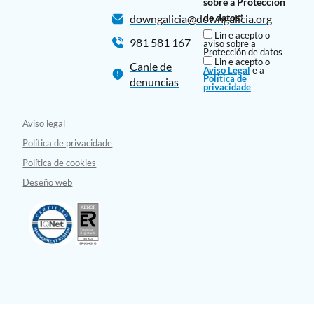
sobre a Protección
de datos*
downgalicia@downgalicia.org
Lin e acepto o
981 581 167
aviso sobre a
Protección de datos
Lin e acepto o
Canle de
Aviso Legal
e a
Política de
denuncias
privacidade
Aviso legal
Política de privacidade
Política de cookies
Deseño web