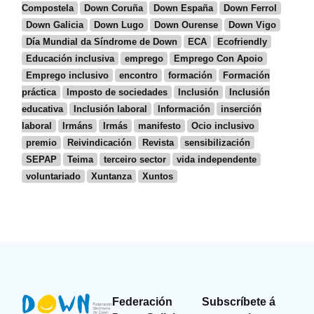
Compostela
Down Coruña
Down España
Down Ferrol
Down Galicia
Down Lugo
Down Ourense
Down Vigo
Día Mundial da Síndrome de Down
ECA
Ecofriendly
Educación inclusiva
emprego
Emprego Con Apoio
Emprego inclusivo
encontro
formación
Formación
práctica
Imposto de sociedades
Inclusión
Inclusión
educativa
Inclusión laboral
Información
inserción
laboral
Irmáns
Irmás
manifesto
Ocio inclusivo
premio
Reivindicación
Revista
sensibilización
SEPAP
Teima
terceiro sector
vida independente
voluntariado
Xuntanza
Xuntos
Federación
Subscríbete á