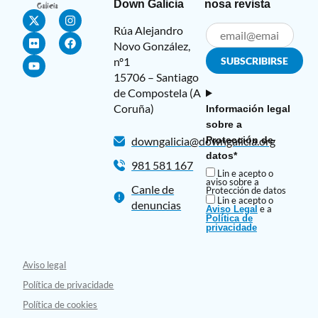
Down Galicia
nosa revista
Rúa Alejandro
Novo González,
nº1
15706 – Santiago
de Compostela (A
Coruña)
Información legal
sobre a
Protección de
downgalicia@downgalicia.org
datos*
981 581 167
Lin e acepto o
aviso sobre a
Canle de
Protección de datos
Lin e acepto o
denuncias
e a
Aviso Legal
Política de
privacidade
Aviso legal
Política de privacidade
Política de cookies