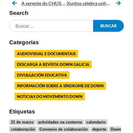
A xerente do CHUS e Down Compostela abordan vías de colaboración conxunta
Xuntos celebra unha nova edición da súa tradicional Gala Benéfica
Search
Categorías
AUDIOVISUAL E DOCUMENTAIS
DESCARGA A REVISTA DOWN GALICIA
DIVULGACIÓN EDUCATIVA
INFORMACIÓN SOBRE A SÍNDROME DE DOWN
NOTICIAS DO MOVEMENTO DOWN
Etiquetas
21 de marzo
actividades na contorna
calendario
colaboración
Convenio de colaboración
deporte
Down