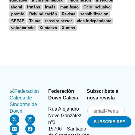
educativa
Inclusión laboral
Información
inserción
laboral
Irmáns
Irmás
manifesto
Ocio inclusivo
premio
Reivindicación
Revista
sensibilización
SEPAP
Teima
terceiro sector
vida independente
voluntariado
Xuntanza
Xuntos
Federación
Subscríbete á
Down Galicia
nosa revista
Rúa Alejandro
Novo González,
nº1
15706 – Santiago