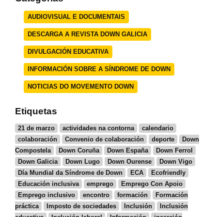
AUDIOVISUAL E DOCUMENTAIS
DESCARGA A REVISTA DOWN GALICIA
DIVULGACIÓN EDUCATIVA
INFORMACIÓN SOBRE A SÍNDROME DE DOWN
NOTICIAS DO MOVEMENTO DOWN
Etiquetas
21 de marzo
actividades na contorna
calendario
colaboración
Convenio de colaboración
deporte
Down
Compostela
Down Coruña
Down España
Down Ferrol
Down Galicia
Down Lugo
Down Ourense
Down Vigo
Día Mundial da Síndrome de Down
ECA
Ecofriendly
Educación inclusiva
emprego
Emprego Con Apoio
Emprego inclusivo
encontro
formación
Formación
práctica
Imposto de sociedades
Inclusión
Inclusión