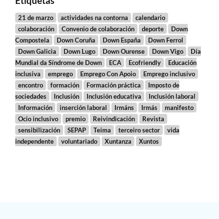
Etiquetas
21 de marzo
actividades na contorna
calendario
colaboración
Convenio de colaboración
deporte
Down
Compostela
Down Coruña
Down España
Down Ferrol
Down Galicia
Down Lugo
Down Ourense
Down Vigo
Día
Mundial da Síndrome de Down
ECA
Ecofriendly
Educación
inclusiva
emprego
Emprego Con Apoio
Emprego inclusivo
encontro
formación
Formación práctica
Imposto de
sociedades
Inclusión
Inclusión educativa
Inclusión laboral
Información
inserción laboral
Irmáns
Irmás
manifesto
Ocio inclusivo
premio
Reivindicación
Revista
sensibilización
SEPAP
Teima
terceiro sector
vida
independente
voluntariado
Xuntanza
Xuntos