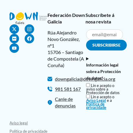
Federación Down
Subscríbete á
Galicia
nosa revista
Rúa Alejandro
Novo González,
nº1
15706 – Santiago
de Compostela (A
Coruña)
Información legal
sobre a Protección
de datos*
downgalicia@downgalicia.org
Lin e acepto o
981 581 167
aviso sobre a
Protección de datos
Lin e acepto o
Canle de
Aviso Legal
e a
Política de
denuncias
privacidade
Aviso legal
Política de privacidade