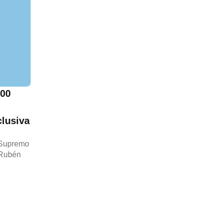
000
clusiva
 Supremo
 Rubén