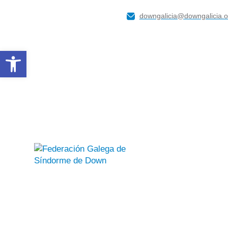
downgalicia@downgalicia.o
Abrir barra de ferramentas