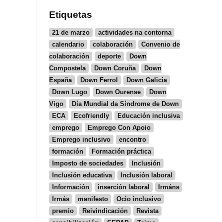
Etiquetas
21 de marzo
actividades na contorna
calendario
colaboración
Convenio de
colaboración
deporte
Down
Compostela
Down Coruña
Down
España
Down Ferrol
Down Galicia
Down Lugo
Down Ourense
Down
Vigo
Día Mundial da Síndrome de Down
ECA
Ecofriendly
Educación inclusiva
emprego
Emprego Con Apoio
Emprego inclusivo
encontro
formación
Formación práctica
Imposto de sociedades
Inclusión
Inclusión educativa
Inclusión laboral
Información
inserción laboral
Irmáns
Irmás
manifesto
Ocio inclusivo
premio
Reivindicación
Revista